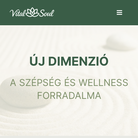
Kihagyás
Toggl
Navig
Őssejt aktivátor kapszula
Egyéni Kezelések
ÚJ DIMENZIÓ
Tanfolyamok
Test & Tudat
A SZÉPSÉG ÉS WELLNESS
Rólam
FORRADALMA
TEREMBÉRLÉS
GYIK