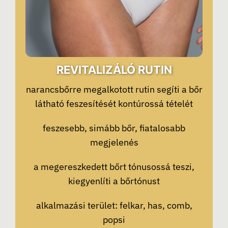
REVITALIZÁLÓ RUTIN
narancsbőrre megalkotott rutin segíti a bőr
látható feszesítését kontúrossá tételét
feszesebb, simább bőr, fiatalosabb
megjelenés
a megereszkedett bőrt tónusossá teszi,
kiegyenlíti a bőrtónust
alkalmazási terület: felkar, has, comb,
popsi