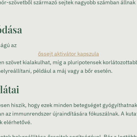
nór-szövetből származó sejtek nagyobb számban állnak 
ódása
ságú az
őssejt aktivátor kapszula
n szövet kialakulhat, míg a pluripotensek korlátozottabb
lyreállítani, például a máj vagy a bőr esetén.
látai
vesen hiszik, hogy ezek minden betegséget gyógyíthatna
an az immunrendszer újraindítására fókuszálnak. A kutat
k elérhetővé.
tek helyreállítása őssejtek segítségével. Bár a legtöbb 