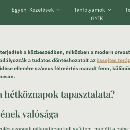
Egyéni Kezelések
Tanfolyamok
Te
GYIK
 elterjedtek a közbeszédben, miközben a modern orvo
kadályozzák a tudatos döntéshozatalt az
őssejtes terá
ődése ellenére számos félreértés maradt fenn, különös
apcsán.
 hétköznapok tapasztalata?
sének valósága
zülés azonnali pillanatában kell gyűjteni, mielőtt a bab