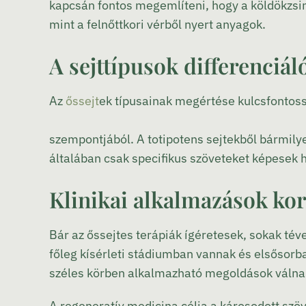
kapcsán fontos megemlíteni, hogy a köldökzsi
mint a felnőttkori vérből nyert anyagok.
A sejttípusok differenciál
Az
őssejt
ek típusainak megértése kulcsfontos
szempontjából. A totipotens sejtekből bármilye
általában csak specifikus szöveteket képesek he
Klinikai alkalmazások kor
Bár az őssejtes terápiák ígéretesek, sokak té
főleg kísérleti stádiumban vannak és elsősorb
széles körben alkalmazható megoldások válna
A regeneratív medicina célja a károsodott szöve