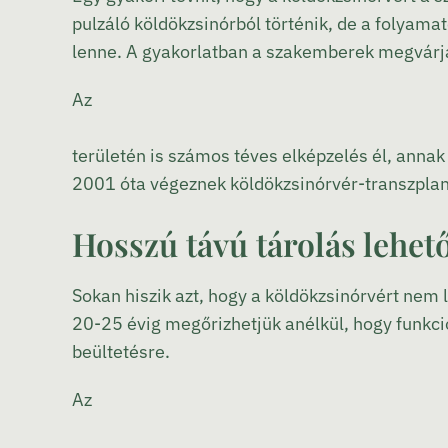
pulzáló köldökzsinórból történik, de a folyama
lenne. A gyakorlatban a szakemberek megvárják
Az
területén is számos téves elképzelés él, ann
2001 óta végeznek köldökzsinórvér-transzplant
Hosszú távú tárolás lehet
Sokan hiszik azt, hogy a köldökzsinórvért nem 
20-25 évig megőrizhetjük anélkül, hogy funkcio
beültetésre.
Az