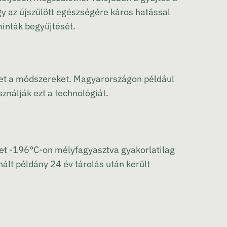
gy az újszülött egészségére káros hatással
minták begyűjtését.
ket a módszereket. Magyarországon például
nálják ezt a technológiát.
eket -196°C-on mélyfagyasztva gyakorlatilag
ált példány 24 év tárolás után került