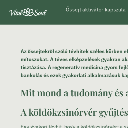
Kihagyás
Őssejt aktivátor kapszula
Az őssejtekről szóló tévhitek széles körben
mítoszokat. A téves elképzelések gyakran a
tisztázása. A regeneratív medicina gyors fejl
bankolás és ezek gyakorlati alkalmazásuk k
Mit mond a tudomány és a
A köldökzsinórvér gyűjté
Egy gyakori tévhit, hogy a köldökzsinórvért a s