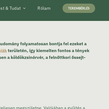
st & Tudat
Rólam
TEREMBÉRLÉS
studomány folyamatosan bontja fel ezeket a
piák
területén, így kiemelten fontos a tények
en a köldökzsinórvér, a felnőttkori őssejt-
a teljesen megszületne. Valójában a gyűjtés a