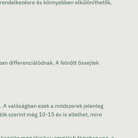
rendelkezésre és könnyebben elkülöníthetők,
an differenciálódnak. A felnőtt őssejtek
k. A valóságban ezek a módszerek jelenleg
ók szerint még 10-15 év is eltelhet, mire
kezelés még klinikai vizsgálati fázisban van, a