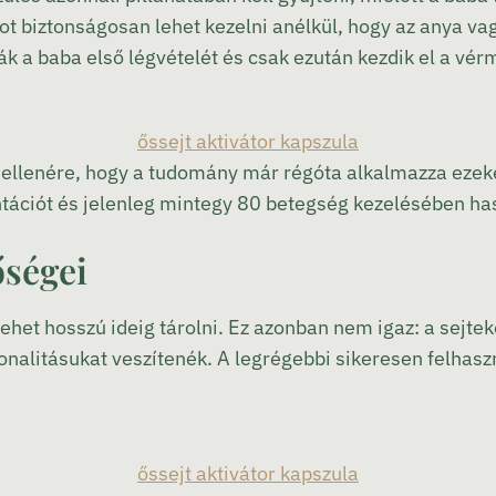
tot biztonságosan lehet kezelni anélkül, hogy az anya va
 a baba első légvételét és csak ezután kezdik el a vér
őssejt aktivátor kapszula
ak ellenére, hogy a tudomány már régóta alkalmazza eze
ációt és jelenleg mintegy 80 betegség kezelésében hasz
őségei
lehet hosszú ideig tárolni. Ez azonban nem igaz: a sejt
nalitásukat veszítenék. A legrégebbi sikeresen felhaszn
őssejt aktivátor kapszula