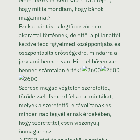
életedbe és fel sem kapod rá a fejed,
hogy mit is mondtam, hogy bánok
magammal?
Ezek a bántások legtöbbször nem
akarattal történnek, de ettől a pillanattól
kezdve tedd figyelmed középpontjába és
összpontosíts erősségedre, mindarra a
jóra ami benned van. Hidd el bőven van
benned számtalan érték!
Szeresd magad végtelen szeretettel,
törődéssel. Ismerd fel azon mintákat,
melyek a szeretettől eltávolítanak és
minden nap tegyél annak érdekében,
hogy szeretetteljesen viszonyulj
önmagadhoz.