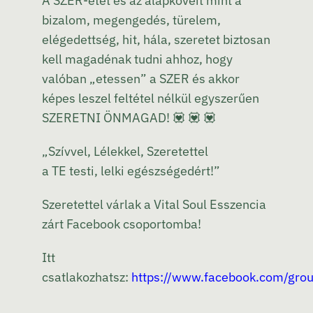
A SZER-etet és az alapköveit mint a
bizalom, megengedés, türelem,
elégedettség, hit, hála, szeretet biztosan
kell magadénak tudni ahhoz, hogy
valóban „etessen” a SZER és akkor
képes leszel feltétel nélkül egyszerűen
SZERETNI ÖNMAGAD! 💟 💟 💟
„Szívvel, Lélekkel, Szeretettel
a TE testi, lelki egészségedért!”
Szeretettel várlak a Vital Soul Esszencia
zárt Facebook csoportomba!
Itt
csatlakozhatsz:
https://www.facebook.com/gr