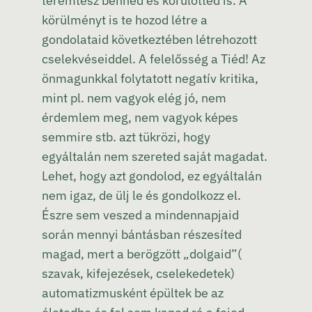
teremtesz benned és körülötted is. A
körülményt is te hozod létre a
gondolataid következtében létrehozott
cselekvéseiddel. A felelősség a Tiéd! Az
önmagunkkal folytatott negatív kritika,
mint pl. nem vagyok elég jó, nem
érdemlem meg, nem vagyok képes
semmire stb. azt tükrözi, hogy
egyáltalán nem szereted saját magadat.
Lehet, hogy azt gondolod, ez egyáltalán
nem igaz, de ülj le és gondolkozz el.
Észre sem veszed a mindennapjaid
során mennyi bántásban részesíted
magad, mert a berögzött „dolgaid”(
szavak, kifejezések, cselekedetek)
automatizmusként épültek be az