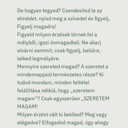
De hogyan tegyed? Csendesítsd le az
elmédet, nyisd meg a szívedet és figyelj,
Figyelj magadra!
Figyeld milyen érzések törnek fel a
mélyből, igazi önmagadból. Ne akarj
elvárni semmit, csak figyelj, belülre,
lelked legmélyére.
Mennyire szereted magad? A szeretet a
mindennapjaid természetes része? Ki
tudod mondani, minden feltétel
felállítása nélkül, hogy „szeretem
magam”? Csak egyszerűen „SZERETEM
MAGAM!
Milyen érzést vált ki belőled? Meg vagy
elégedve? Elfogadod magad, úgy ahogy