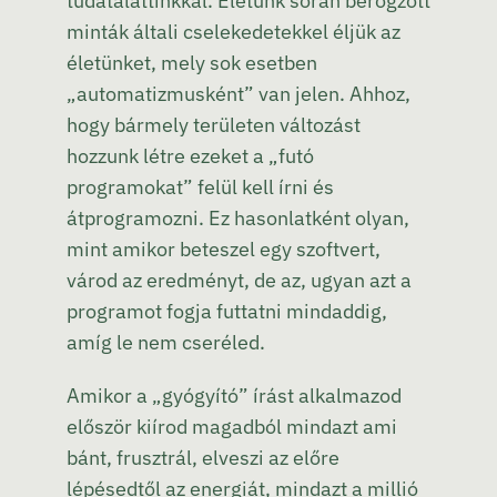
tudatalattinkkal. Életünk során berögzött
minták általi cselekedetekkel éljük az
életünket, mely sok esetben
„automatizmusként” van jelen. Ahhoz,
hogy bármely területen változást
hozzunk létre ezeket a „futó
programokat” felül kell írni és
átprogramozni. Ez hasonlatként olyan,
mint amikor beteszel egy szoftvert,
várod az eredményt, de az, ugyan azt a
programot fogja futtatni mindaddig,
amíg le nem cseréled.
Amikor a „gyógyító” írást alkalmazod
először kiírod magadból mindazt ami
bánt, frusztrál, elveszi az előre
lépésedtől az energiát, mindazt a millió