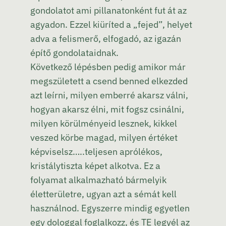
gondolatot ami pillanatonként fut át az
agyadon. Ezzel kiüríted a „fejed”, helyet
adva a felismerő, elfogadó, az igazán
építő gondolataidnak.
Következő lépésben pedig amikor már
megszületett a csend benned elkezded
azt leírni, milyen emberré akarsz válni,
hogyan akarsz élni, mit fogsz csinálni,
milyen körülményeid lesznek, kikkel
veszed körbe magad, milyen értéket
képviselsz…..teljesen aprólékos,
kristálytiszta képet alkotva. Ez a
folyamat alkalmazható bármelyik
életterületre, ugyan azt a sémát kell
használnod. Egyszerre mindig egyetlen
egy dologgal foglalkozz, és TE legyél az