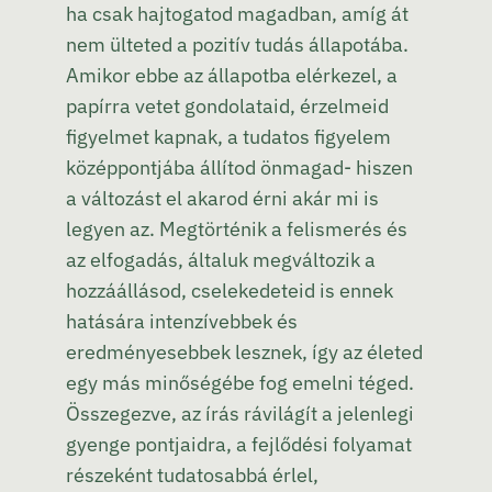
ha csak hajtogatod magadban, amíg át
nem ülteted a pozitív tudás állapotába.
Amikor ebbe az állapotba elérkezel, a
papírra vetet gondolataid, érzelmeid
figyelmet kapnak, a tudatos figyelem
középpontjába állítod önmagad- hiszen
a változást el akarod érni akár mi is
legyen az. Megtörténik a felismerés és
az elfogadás, általuk megváltozik a
hozzáállásod, cselekedeteid is ennek
hatására intenzívebbek és
eredményesebbek lesznek, így az életed
egy más minőségébe fog emelni téged.
Összegezve, az írás rávilágít a jelenlegi
gyenge pontjaidra, a fejlődési folyamat
részeként tudatosabbá érlel,