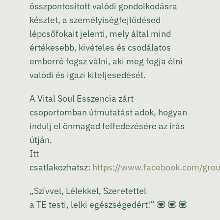
összpontosított valódi gondolkodásra
késztet, a személyiségfejlődésed
lépcsőfokait jelenti, mely által mind
értékesebb, kivételes és csodálatos
emberré fogsz válni, aki meg fogja élni
valódi és igazi kiteljesedését.
A Vital Soul Esszencia zárt
csoportomban útmutatást adok, hogyan
indulj el önmagad felfedezésére az írás
útján.
Itt
csatlakozhatsz:
https://www.facebook.com/gr
„Szívvel, Lélekkel, Szeretettel
a TE testi, lelki egészségedért!” 💟 💟 💟