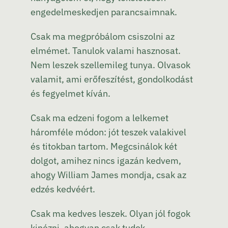
engedelmeskedjen parancsaimnak.
Csak ma megpróbálom csiszolni az
elmémet. Tanulok valami hasznosat.
Nem leszek szellemileg tunya. Olvasok
valamit, ami erőfeszítést, gondolkodást
és fegyelmet kíván.
Csak ma edzeni fogom a lelkemet
háromféle módon: jót teszek valakivel
és titokban tartom. Megcsinálok két
dolgot, amihez nincs igazán kedvem,
ahogy William James mondja, csak az
edzés kedvéért.
Csak ma kedves leszek. Olyan jól fogok
kinézni, ahogyan csak tudok,