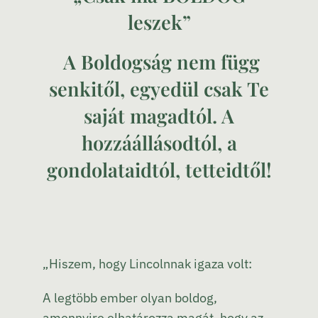
leszek”
A Boldogság nem függ
senkitől, egyedül csak Te
saját magadtól.
A
hozzáállásodtól, a
gondolataidtól, tetteidtől!
„Hiszem, hogy Lincolnnak igaza volt:
A legtöbb ember olyan boldog,
amennyire elhatározza magát, hogy az