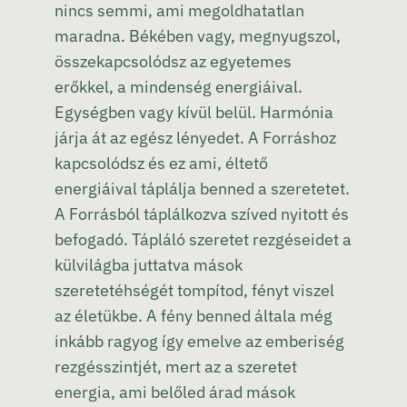
nincs semmi, ami megoldhatatlan
maradna. Békében vagy, megnyugszol,
összekapcsolódsz az egyetemes
erőkkel, a mindenség energiáival.
Egységben vagy kívül belül. Harmónia
járja át az egész lényedet. A Forráshoz
kapcsolódsz és ez ami, éltető
energiáival táplálja benned a szeretetet.
A Forrásból táplálkozva szíved nyitott és
befogadó. Tápláló szeretet rezgéseidet a
külvilágba juttatva mások
szeretetéhségét tompítod, fényt viszel
az életükbe. A fény benned általa még
inkább ragyog így emelve az emberiség
rezgésszintjét, mert az a szeretet
energia, ami belőled árad mások