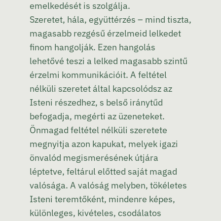
emelkedését is szolgálja.
Szeretet, hála, együttérzés – mind tiszta,
magasabb rezgésű érzelmeid lelkedet
finom hangolják. Ezen hangolás
lehetővé teszi a lelked magasabb szintű
érzelmi kommunikációit. A feltétel
nélküli szeretet által kapcsolódsz az
Isteni részedhez, s belső iránytűd
befogadja, megérti az üzeneteket.
Önmagad feltétel nélküli szeretete
megnyitja azon kapukat, melyek igazi
önvalód megismerésének útjára
léptetve, feltárul előtted saját magad
valósága. A valóság melyben, tökéletes
Isteni teremtőként, mindenre képes,
különleges, kivételes, csodálatos