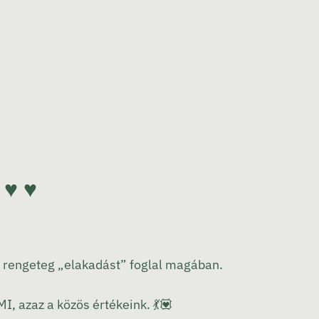
♥ ♥
y rengeteg „elakadást” foglal magában.
MI, azaz a közös értékeink.
💃
💟