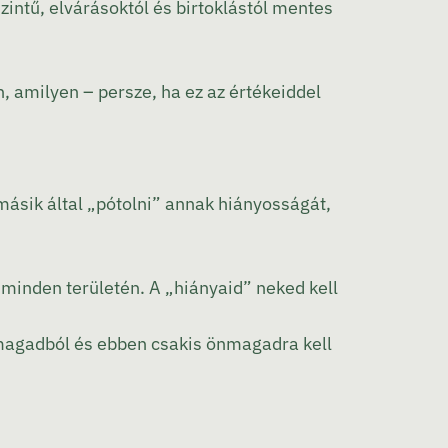
zintű, elvárásoktól és birtoklástól mentes
, amilyen – persze, ha ez az értékeiddel
másik által „pótolni” annak hiányosságát,
 minden területén. A „hiányaid” neked kell
i magadból és ebben csakis önmagadra kell