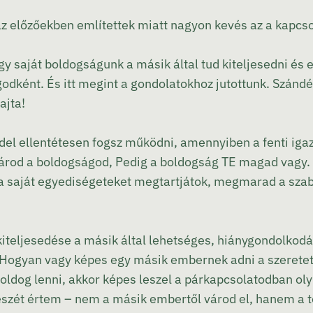
az előzőekben említettek miatt nagyon kevés az a kapcso
gy saját boldogságunk a másik által tud kiteljesedni és 
odként. És itt megint a gondolatokhoz jutottunk. Szánd
ajta!
l ellentétesen fogsz működni, amennyiben a fenti igaz
árod a boldogságod, Pedig a boldogság TE magad vagy.
 saját egyediségeteket megtartjátok, megmarad a szab
iteljesedése a másik által lehetséges, hiánygondolkodá
. Hogyan vagy képes egy másik embernek adni a szeret
ldog lenni, akkor képes leszel a párkapcsolatodban oly
gészét értem – nem a másik embertől várod el, hanem a