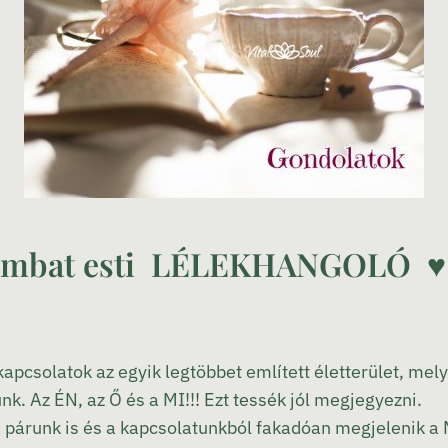
ombat esti LÉLEKHANGOLÓ ♥ 
pcsolatok az egyik legtöbbet említett életterület, mel
. Az ÉN, az Ő és a MI!!! Ezt tessék jól megjegyezni.
a párunk is és a kapcsolatunkból fakadóan megjelenik a 