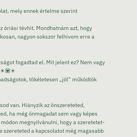
lat, mely ennek értelme szerint
ez óriási tévhit. Mondhatnám azt, hogy
ékosan, nagyon sokszor felhívom erre a
ságot fogadtad el. Mit jelent ez? Nem vagy
☀
💟
☀
adságotok, tökéletesen „jól” működtök
sod van. Hiányzik az önszereteted,
eted, ha még önmagadat sem vagy képes
 módon megnyilvánulni, hogy a szeretetet-
 te szereteted a kapcsolatot még magasabb