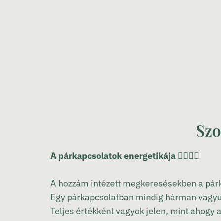
Sz
A párkapcsolatok energetikája
👩‍❤‍💋‍👨
A hozzám intézett megkeresésekben a párka
Egy párkapcsolatban mindig hárman vagyunk
Teljes értékként vagyok jelen, mint ahogy 