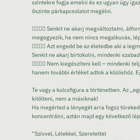
szintekre fogja emelni és ez ugyan úgy iga
őszinte párkapcsolatot megélni.
👩‍❤‍💋‍👨
Senkit ne akarj megváltoztatni, átfor
megegyezik, ha nem nincs megalkuvás, lép
👩‍❤‍💋‍👨
Azt engedd be az életedbe aki a leg
Senkit ne akarj birtokolni, mindenki szaba
👩‍❤‍💋‍👨
Nem kiegészíteni kell – mindenki tel
hanem további értéket adtok a közöshöz. 
Te vagy a kulcsfigura a történetben. Az „e
kitölteni, nem a másiknak!
Ha megérted a lényegét arra fogsz törekedn
koncentrálni, aztán majd egy következő lé
“Szívvel, Lélekkel, Szeretettel