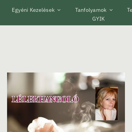
Egyéni Kezelések
Tanfolyamok
Te
GYIK