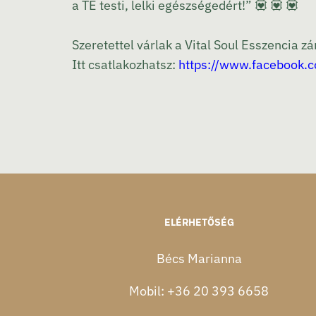
a TE testi, lelki egészségedért!”
💟
💟
💟
Szeretettel várlak a Vital Soul Esszencia 
Itt csatlakozhatsz:
https://www.facebook
ELÉRHETŐSÉG
Bécs Marianna
Mobil:
+36 20 393 6658