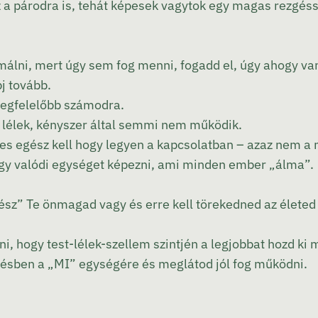
z a párodra is, tehát képesek vagytok egy magas rezgéss
málni, mert úgy sem fog menni, fogadd el, úgy ahogy van
j tovább.
megfelelőbb számodra.
d lélek, kényszer által semmi nem működik.
jes egész kell hogy legyen a kapcsolatban – azaz nem a 
Egy valódi egységet képezni, ami minden ember „álma”.
gész” Te önmagad vagy és erre kell törekedned az életed
i, hogy test-lélek-szellem szintjén a legjobbat hozd k
pésben a „MI” egységére és meglátod jól fog működni.