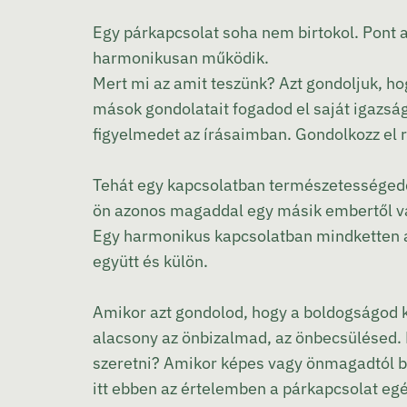
Egy párkapcsolat soha nem birtokol. Pont 
harmonikusan működik.
Mert mi az amit teszünk? Azt gondoljuk, ho
mások gondolatait fogadod el saját igazság
figyelmedet az írásaimban. Gondolkozz el r
Tehát egy kapcsolatban természetességedde
ön azonos magaddal egy másik embertől v
Egy harmonikus kapcsolatban mindketten a
együtt és külön.
Amikor azt gondolod, hogy a boldogságod k
alacsony az önbizalmad, az önbecsülésed
szeretni? Amikor képes vagy önmagadtól bo
itt ebben az értelemben a párkapcsolat e